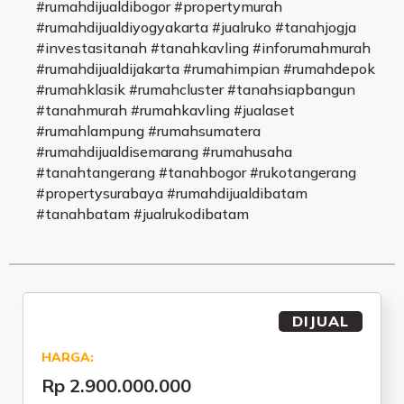
#rumahdijualdibogor #propertymurah
#rumahdijualdiyogyakarta #jualruko #tanahjogja
#investasitanah #tanahkavling #inforumahmurah
#rumahdijualdijakarta #rumahimpian #rumahdepok
#rumahklasik #rumahcluster #tanahsiapbangun
#tanahmurah #rumahkavling #jualaset
#rumahlampung #rumahsumatera
#rumahdijualdisemarang #rumahusaha
#tanahtangerang #tanahbogor #rukotangerang
#propertysurabaya #rumahdijualdibatam
#tanahbatam #jualrukodibatam
DIJUAL
HARGA:
Rp 2.900.000.000