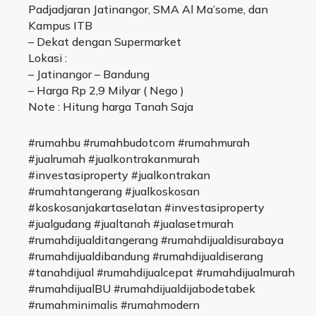
Padjadjaran Jatinangor, SMA Al Ma’some, dan
Kampus ITB
– Dekat dengan Supermarket
Lokasi :
– Jatinangor – Bandung
– Harga Rp 2,9 Milyar ( Nego )
Note : Hitung harga Tanah Saja
#rumahbu #rumahbudotcom #rumahmurah
#jualrumah #jualkontrakanmurah
#investasiproperty #jualkontrakan
#rumahtangerang #jualkoskosan
#koskosanjakartaselatan #investasiproperty
#jualgudang #jualtanah #jualasetmurah
#rumahdijualditangerang #rumahdijualdisurabaya
#rumahdijualdibandung #rumahdijualdiserang
#tanahdijual #rumahdijualcepat #rumahdijualmurah
#rumahdijualBU #rumahdijualdijabodetabek
#rumahminimalis #rumahmodern