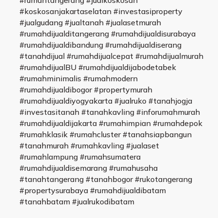
#rumahtangerang #jualkoskosan
#koskosanjakartaselatan #investasiproperty
#jualgudang #jualtanah #jualasetmurah
#rumahdijualditangerang #rumahdijualdisurabaya
#rumahdijualdibandung #rumahdijualdiserang
#tanahdijual #rumahdijualcepat #rumahdijualmurah
#rumahdijualBU #rumahdijualdijabodetabek
#rumahminimalis #rumahmodern
#rumahdijualdibogor #propertymurah
#rumahdijualdiyogyakarta #jualruko #tanahjogja
#investasitanah #tanahkavling #inforumahmurah
#rumahdijualdijakarta #rumahimpian #rumahdepok
#rumahklasik #rumahcluster #tanahsiapbangun
#tanahmurah #rumahkavling #jualaset
#rumahlampung #rumahsumatera
#rumahdijualdisemarang #rumahusaha
#tanahtangerang #tanahbogor #rukotangerang
#propertysurabaya #rumahdijualdibatam
#tanahbatam #jualrukodibatam