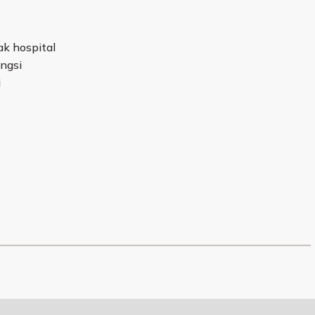
k hospital
ngsi
i