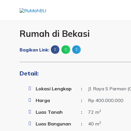
Rumah di Bekasi
Bagikan Link:
Detail:
Lokasi Lengkap
:
Jl. Raya S Parman (
Harga
:
Rp 400.000.000
2
Luas Tanah
:
72 m
2
Luas Bangunan
:
40 m