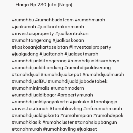
– Harga Rp 280 Juta (Nego)
#rumahbu #rumahbudotcom #rumahmurah
#jualrumah #jualkontrakanmurah
#investasiproperty #jualkontrakan
#rumahtangerang #jualkoskosan
#koskosanjakartaselatan #investasiproperty
#jualgudang #jualtanah #jualasetmurah
#rumahdijualditangerang #rumahdijualdisurabaya
#rumahdijualdibandung #rumahdijualdiserang
#tanahdijual #rumahdijualcepat #rumahdijualmurah
#rumahdijualBU #rumahdijualdijabodetabek
#rumahminimalis #rumahmodern
#rumahdijualdibogor #propertymurah
#rumahdijualdiyogyakarta #jualruko #tanahjogja
#investasitanah #tanahkavling #inforumahmurah
#rumahdijualdijakarta #rumahimpian #rumahdepok
#rumahklasik #rumahcluster #tanahsiapbangun
#tanahmurah #rumahkavling #jualaset