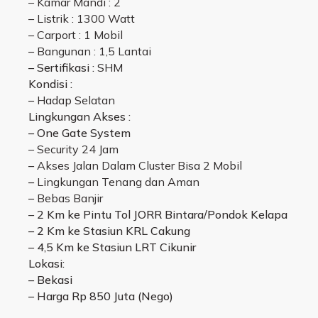
– Kamar Mandi : 2
– Listrik : 1300 Watt
– Carport : 1 Mobil
–
Bangunan : 1,5 Lantai
– Sertifikasi :
SHM
Kondisi :
–
Hadap Selatan
Lingkungan Akses :
– One Gate System
– Security 24 Jam
–
Akses Jalan Dalam Cluster Bisa 2 Mobil
–
Lingkungan Tenang dan Aman
–
Bebas Banjir
– 2 Km ke Pintu Tol JORR Bintara/Pondok Kelapa
– 2 Km ke Stasiun KRL Cakung
– 4,5 Km ke Stasiun LRT Cikunir
Lokasi:
– Bekasi
– Harga Rp 850 Juta (Nego)