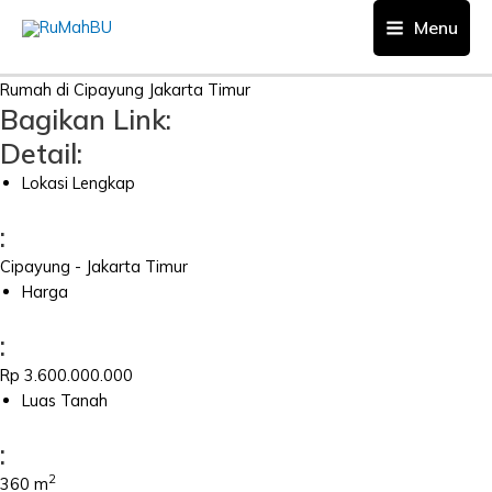
Skip
Menu
to
Main
content
Menu
Rumah di Cipayung Jakarta Timur
Bagikan Link:
Detail:
Lokasi Lengkap
:
Cipayung - Jakarta Timur
Harga
:
Rp 3.600.000.000
Luas Tanah
:
2
360 m