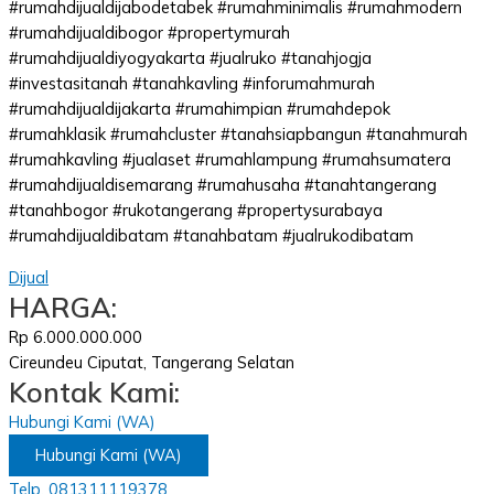
#rumahdijualdijabodetabek #rumahminimalis #rumahmodern
#rumahdijualdibogor #propertymurah
#rumahdijualdiyogyakarta #jualruko #tanahjogja
#investasitanah #tanahkavling #inforumahmurah
#rumahdijualdijakarta #rumahimpian #rumahdepok
#rumahklasik #rumahcluster #tanahsiapbangun #tanahmurah
#rumahkavling #jualaset #rumahlampung #rumahsumatera
#rumahdijualdisemarang #rumahusaha #tanahtangerang
#tanahbogor #rukotangerang #propertysurabaya
#rumahdijualdibatam #tanahbatam #jualrukodibatam
Dijual
HARGA:
Rp 6.000.000.000
Cireundeu Ciputat, Tangerang Selatan
Kontak Kami:
Hubungi Kami (WA)
Hubungi Kami (WA)
Telp. 081311119378