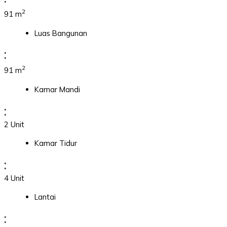
2
91 m
Luas Bangunan
:
2
91 m
Kamar Mandi
:
2 Unit
Kamar Tidur
:
4 Unit
Lantai
: