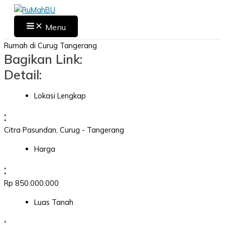
Skip
to
Main
Menu
Menu
content
Rumah di Curug Tangerang
Bagikan Link:
Detail:
Lokasi Lengkap
:
Citra Pasundan, Curug - Tangerang
Harga
:
Rp 850.000.000
Luas Tanah
: