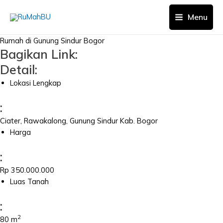
Skip
to
Menu
Main
content
Rumah di Gunung Sindur Bogor
Menu
Bagikan Link:
Detail:
Lokasi Lengkap
:
Ciater, Rawakalong, Gunung Sindur Kab. Bogor
Harga
:
Rp 350.000.000
Luas Tanah
:
2
80 m