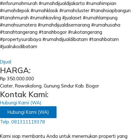
#inforumahmurah #rumahdijualdijakarta #rumahimpian
#rumahdepok #rumahklasik #rumahcluster #tanahsiapbangun
#tanahmurah #rumahkavling #jualaset #rumahlampung
#rumahsumatera #rumahdijualdisemarang #rumahusaha
#tanahtangerang #tanahbogor #rukotangerang
#propertysurabaya #rumahdijualdibatam #tanahbatam
#jualrukodibatam
Dijual
HARGA:
Rp 350.000.000
Ciater, Rawakalong, Gunung Sindur Kab. Bogor
Kontak Kami:
Hubungi Kami (WA)
Hubungi Kami (WA)
Telp. 081311119378
Kami siap membantu Anda untuk menemukan properti yang