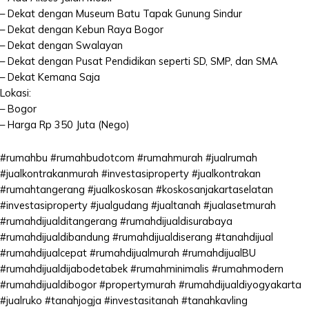
– Dekat dengan Museum Batu Tapak Gunung Sindur
– Dekat dengan Kebun Raya Bogor
– Dekat dengan Swalayan
– Dekat dengan Pusat Pendidikan seperti SD, SMP, dan SMA
– Dekat Kemana Saja
Lokasi:
– Bogor
– Harga Rp 350 Juta (Nego)
#rumahbu #rumahbudotcom #rumahmurah #jualrumah
#jualkontrakanmurah #investasiproperty #jualkontrakan
#rumahtangerang #jualkoskosan #koskosanjakartaselatan
#investasiproperty #jualgudang #jualtanah #jualasetmurah
#rumahdijualditangerang #rumahdijualdisurabaya
#rumahdijualdibandung #rumahdijualdiserang #tanahdijual
#rumahdijualcepat #rumahdijualmurah #rumahdijualBU
#rumahdijualdijabodetabek #rumahminimalis #rumahmodern
#rumahdijualdibogor #propertymurah #rumahdijualdiyogyakarta
#jualruko #tanahjogja #investasitanah #tanahkavling