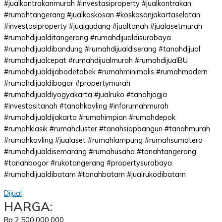
#jualkontrakanmurah #investasiproperty #jualkontrakan
#rumahtangerang #jualkoskosan #koskosanjakartaselatan
#investasiproperty #jualgudang #jualtanah #jualasetmurah
#rumahdijualditangerang #rumahdijualdisurabaya
#rumahdijualdibandung #rumahdijualdiserang #tanahdijual
#rumahdijualcepat #rumahdijualmurah #rumahdijualBU
#rumahdijualdijabodetabek #rumahminimalis #rumahmodern
#rumahdijualdibogor #propertymurah
#rumahdijualdiyogyakarta #jualruko #tanahjogja
#investasitanah #tanahkavling #inforumahmurah
#rumahdijualdijakarta #rumahimpian #rumahdepok
#rumahklasik #rumahcluster #tanahsiapbangun #tanahmurah
#rumahkavling #jualaset #rumahlampung #rumahsumatera
#rumahdijualdisemarang #rumahusaha #tanahtangerang
#tanahbogor #rukotangerang #propertysurabaya
#rumahdijualdibatam #tanahbatam #jualrukodibatam
Dijual
HARGA:
Rp 2.500.000.000