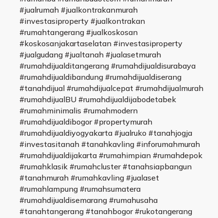
#jualrumah #jualkontrakanmurah
#investasiproperty #jualkontrakan
#rumahtangerang #jualkoskosan
#koskosanjakartaselatan #investasiproperty
#jualgudang #jualtanah #jualasetmurah
#rumahdijualditangerang #rumahdijualdisurabaya
#rumahdijualdibandung #rumahdijualdiserang
#tanahdijual #rumahdijualcepat #rumahdijualmurah
#rumahdijualBU #rumahdijualdijabodetabek
#rumahminimalis #rumahmodern
#rumahdijualdibogor #propertymurah
#rumahdijualdiyogyakarta #jualruko #tanahjogja
#investasitanah #tanahkavling #inforumahmurah
#rumahdijualdijakarta #rumahimpian #rumahdepok
#rumahklasik #rumahcluster #tanahsiapbangun
#tanahmurah #rumahkavling #jualaset
#rumahlampung #rumahsumatera
#rumahdijualdisemarang #rumahusaha
#tanahtangerang #tanahbogor #rukotangerang