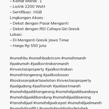
– Kamar Mandi : 1
– Listrik 2200 Watt
– Sertifikasi : HGB
Lingkungan Akses :
– Dekat dengan Pasar Menganti
– Dekat dengan RSI Cahaya Giri Gresik
Lokasi :
– Di Menganti Gresik Jawa Timur
– Harga Rp 550 Juta
#rumahbu #rumahbudotcom #rumahmurah
#jualrumah #jualkontrakanmurah
#investasiproperty #jualkontrakan
#rumahtangerang #jualkoskosan
#koskosanjakartaselatan #investasiproperty
#jualgudang #jualtanah #jualasetmurah
#rumahdijualditangerang #rumahdijualdisurabaya
#rumahdijualdibandung #rumahdijualdiserang
#tanahdijual #rumahdijualcepat #rumahdijualmurah
#rumahdijualBU #rumahdijualdijabodetabek