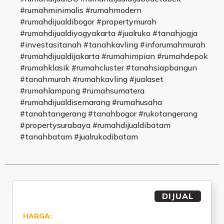
#rumahminimalis #rumahmodern
#rumahdijualdibogor #propertymurah
#rumahdijualdiyogyakarta #jualruko #tanahjogja
#investasitanah #tanahkavling #inforumahmurah
#rumahdijualdijakarta #rumahimpian #rumahdepok
#rumahklasik #rumahcluster #tanahsiapbangun
#tanahmurah #rumahkavling #jualaset
#rumahlampung #rumahsumatera
#rumahdijualdisemarang #rumahusaha
#tanahtangerang #tanahbogor #rukotangerang
#propertysurabaya #rumahdijualdibatam
#tanahbatam #jualrukodibatam
DIJUAL
HARGA: