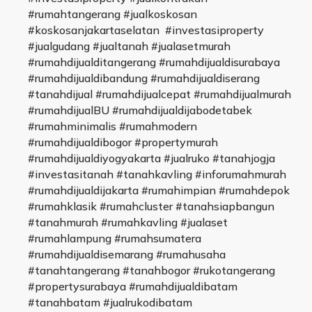
#rumahtangerang #jualkoskosan
#koskosanjakartaselatan #investasiproperty
#jualgudang #jualtanah #jualasetmurah
#rumahdijualditangerang #rumahdijualdisurabaya
#rumahdijualdibandung #rumahdijualdiserang
#tanahdijual #rumahdijualcepat #rumahdijualmurah
#rumahdijualBU #rumahdijualdijabodetabek
#rumahminimalis #rumahmodern
#rumahdijualdibogor #propertymurah
#rumahdijualdiyogyakarta #jualruko #tanahjogja
#investasitanah #tanahkavling #inforumahmurah
#rumahdijualdijakarta #rumahimpian #rumahdepok
#rumahklasik #rumahcluster #tanahsiapbangun
#tanahmurah #rumahkavling #jualaset
#rumahlampung #rumahsumatera
#rumahdijualdisemarang #rumahusaha
#tanahtangerang #tanahbogor #rukotangerang
#propertysurabaya #rumahdijualdibatam
#tanahbatam #jualrukodibatam