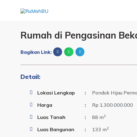
Rumah di Pengasinan Bek
Bagikan Link:
Detail:
Lokasi Lengkap
:
Pondok Hijau Perma
Harga
:
Rp 1.300.000.000
2
Luas Tanah
:
88 m
2
Luas Bangunan
:
133 m