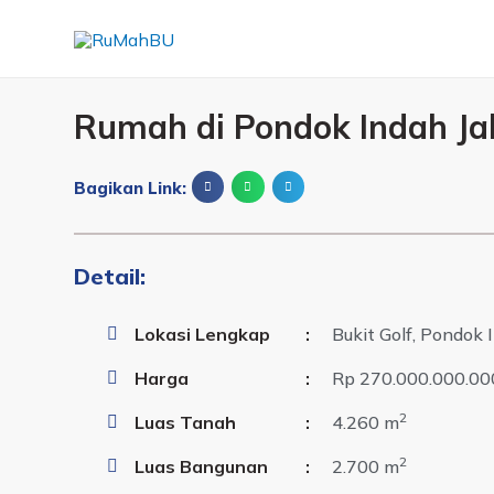
Rumah di Pondok Indah Ja
Bagikan Link:
Detail:
Lokasi Lengkap
:
Bukit Golf, Pondok 
Harga
:
Rp 270.000.000.00
2
Luas Tanah
:
4.260 m
2
Luas Bangunan
:
2.700 m