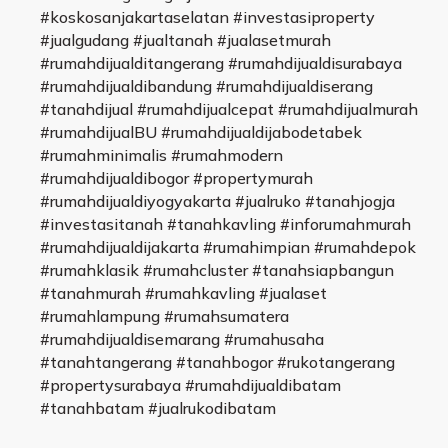
#koskosanjakartaselatan #investasiproperty
#jualgudang #jualtanah #jualasetmurah
#rumahdijualditangerang #rumahdijualdisurabaya
#rumahdijualdibandung #rumahdijualdiserang
#tanahdijual #rumahdijualcepat #rumahdijualmurah
#rumahdijualBU #rumahdijualdijabodetabek
#rumahminimalis #rumahmodern
#rumahdijualdibogor #propertymurah
#rumahdijualdiyogyakarta #jualruko #tanahjogja
#investasitanah #tanahkavling #inforumahmurah
#rumahdijualdijakarta #rumahimpian #rumahdepok
#rumahklasik #rumahcluster #tanahsiapbangun
#tanahmurah #rumahkavling #jualaset
#rumahlampung #rumahsumatera
#rumahdijualdisemarang #rumahusaha
#tanahtangerang #tanahbogor #rukotangerang
#propertysurabaya #rumahdijualdibatam
#tanahbatam #jualrukodibatam