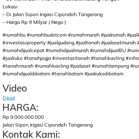
Lokasi :
– Di Jalan Sipon Irigasi Cipondoh Tangerang
– Harga Rp 9 Milyar ( Nego )
#rumahbu #rumahbudotcom #rumahmurah #jualrumah #jualko
#investasiproperty #jualgudang #jualtanah #jualasetmurah 
#rumahdijualcepat #rumahdijualmurah #rumahdijualBU #rum
#jualruko #tanahjogja #investasitanah #tanahkavling #in
#tanahmurah #rumahkavling #jualaset #rumahlampung #ru
#rumahdijualdibatam #tanahbatam #jualrukodibatam
Video
Dijual
HARGA:
Rp 9.000.000.000
Jalan Sipon Irigasi Cipondoh Tangerang
Kontak Kami: