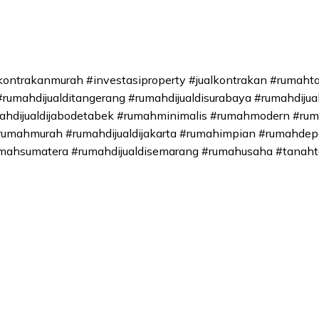
ntrakanmurah #investasiproperty #jualkontrakan #rumahta
#rumahdijualditangerang #rumahdijualdisurabaya #rumahdijua
ahdijualdijabodetabek #rumahminimalis #rumahmodern #ruma
forumahmurah #rumahdijualdijakarta #rumahimpian #rumahde
mahsumatera #rumahdijualdisemarang #rumahusaha #tanaht