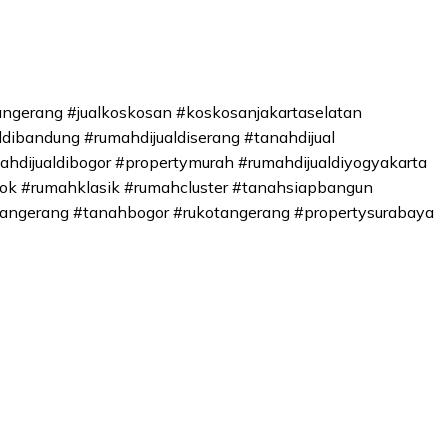
ngerang #jualkoskosan #koskosanjakartaselatan
ldibandung #rumahdijualdiserang #tanahdijual
hdijualdibogor #propertymurah #rumahdijualdiyogyakarta
pok #rumahklasik #rumahcluster #tanahsiapbangun
angerang #tanahbogor #rukotangerang #propertysurabaya