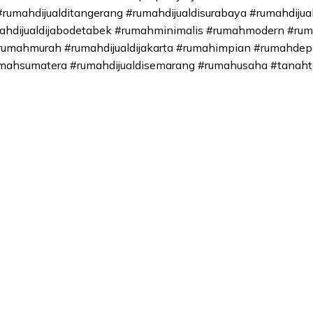
#rumahdijualditangerang #rumahdijualdisurabaya #rumahdijua
ahdijualdijabodetabek #rumahminimalis #rumahmodern #ruma
forumahmurah #rumahdijualdijakarta #rumahimpian #rumahde
mahsumatera #rumahdijualdisemarang #rumahusaha #tanaht