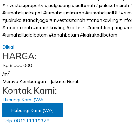
#investasiproperty #jualgudang #jualtanah #jualasetmurah 
#rumahdijualcepat #rumahdijualmurah #rumahdijualBU #rum
#jualruko #tanahjogja #investasitanah #tanahkavling #in
#tanahmurah #rumahkavling #jualaset #rumahlampung #ru
#rumahdijualdibatam #tanahbatam #jualrukodibatam
Dijual
HARGA:
Rp 8.000.000
2
/m
Meruya Kembangan - Jakarta Barat
Kontak Kami:
Hubungi Kami (WA)
Hubungi Kami (WA)
Telp. 081311119378