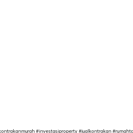
ntrakanmurah #investasiproperty #jualkontrakan #rumahta