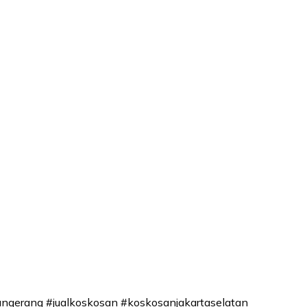
ngerang #jualkoskosan #koskosanjakartaselatan