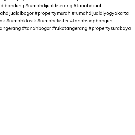
ldibandung #rumahdijualdiserang #tanahdijual
hdijualdibogor #propertymurah #rumahdijualdiyogyakarta
pok #rumahklasik #rumahcluster #tanahsiapbangun
angerang #tanahbogor #rukotangerang #propertysurabaya