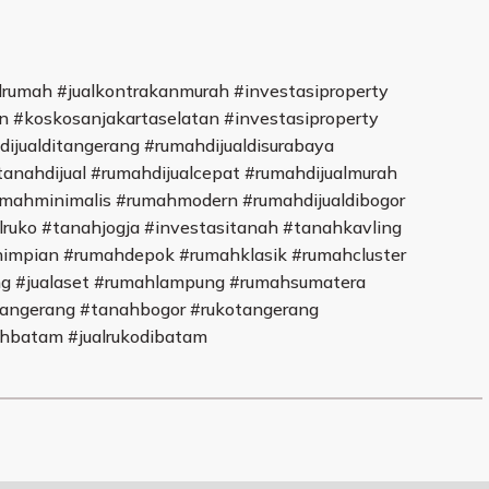
umah #jualkontrakanmurah #investasiproperty
n #koskosanjakartaselatan #investasiproperty
dijualditangerang #rumahdijualdisurabaya
tanahdijual #rumahdijualcepat #rumahdijualmurah
umahminimalis #rumahmodern #rumahdijualdibogor
lruko #tanahjogja #investasitanah #tanahkavling
himpian #rumahdepok #rumahklasik #rumahcluster
g #jualaset #rumahlampung #rumahsumatera
angerang #tanahbogor #rukotangerang
ahbatam #jualrukodibatam