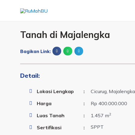
Tanah di Majalengka
Bagikan Link:
Detail:
Lokasi Lengkap
:
Cicurug, Majalengka
Harga
:
Rp 400.000.000
2
Luas Tanah
:
1.457 m
SPPT
Sertifikasi
: