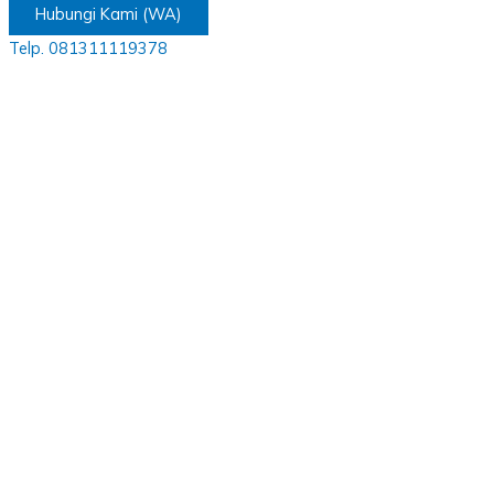
Hubungi Kami (WA)
Telp. 081311119378