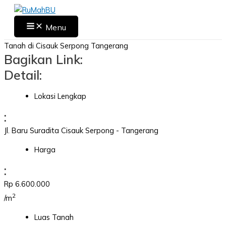
Skip
to
Main
Menu
Menu
content
Tanah di Cisauk Serpong Tangerang
Bagikan Link:
Detail:
Lokasi Lengkap
:
Jl. Baru Suradita Cisauk Serpong - Tangerang
Harga
:
Rp 6.600.000
2
/m
Luas Tanah