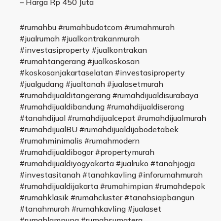
– Harga Rp 450 Juta
#rumahbu #rumahbudotcom #rumahmurah
#jualrumah #jualkontrakanmurah
#investasiproperty #jualkontrakan
#rumahtangerang #jualkoskosan
#koskosanjakartaselatan #investasiproperty
#jualgudang #jualtanah #jualasetmurah
#rumahdijualditangerang #rumahdijualdisurabaya
#rumahdijualdibandung #rumahdijualdiserang
#tanahdijual #rumahdijualcepat #rumahdijualmurah
#rumahdijualBU #rumahdijualdijabodetabek
#rumahminimalis #rumahmodern
#rumahdijualdibogor #propertymurah
#rumahdijualdiyogyakarta #jualruko #tanahjogja
#investasitanah #tanahkavling #inforumahmurah
#rumahdijualdijakarta #rumahimpian #rumahdepok
#rumahklasik #rumahcluster #tanahsiapbangun
#tanahmurah #rumahkavling #jualaset
#rumahlampung #rumahsumatera