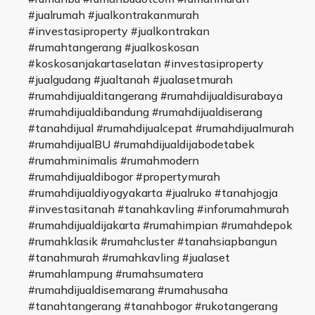
#jualrumah #jualkontrakanmurah
#investasiproperty #jualkontrakan
#rumahtangerang #jualkoskosan
#koskosanjakartaselatan #investasiproperty
#jualgudang #jualtanah #jualasetmurah
#rumahdijualditangerang #rumahdijualdisurabaya
#rumahdijualdibandung #rumahdijualdiserang
#tanahdijual #rumahdijualcepat #rumahdijualmurah
#rumahdijualBU #rumahdijualdijabodetabek
#rumahminimalis #rumahmodern
#rumahdijualdibogor #propertymurah
#rumahdijualdiyogyakarta #jualruko #tanahjogja
#investasitanah #tanahkavling #inforumahmurah
#rumahdijualdijakarta #rumahimpian #rumahdepok
#rumahklasik #rumahcluster #tanahsiapbangun
#tanahmurah #rumahkavling #jualaset
#rumahlampung #rumahsumatera
#rumahdijualdisemarang #rumahusaha
#tanahtangerang #tanahbogor #rukotangerang