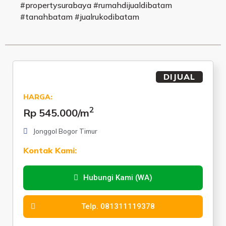
#propertysurabaya #rumahdijualdibatam
#tanahbatam #jualrukodibatam
DIJUAL
HARGA:
2
Rp 545.000
/m
Jonggol Bogor Timur
Kontak Kami:
Hubungi Kami (WA)
Telp. 081311119378